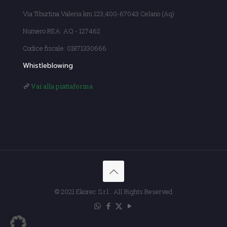
Via Tiburtina Valeria km 123,400-67043 Celano (Aq)
Numero REA: AQ - 127462
Codice fiscale: 01871330666
Whistleblowing
Vai alla piattaforma
© 2021 Ekorec S.r.l.. All Rights Reserved